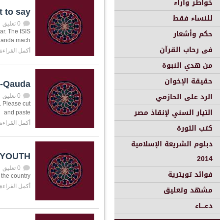
خواطر وأراء
 to say?
للنساء فقط
0 تعليق
حكم وأشعار
ar. The ISIS
ganda mach
فى رحاب القرآن
أكمل القراءة
من هدي النبوة
حقيقة الإخوان
l-Qauda
الرد على الحازمي
0 تعليق
. Please cut
التيار السني لإنقاذ مصر
and paste
أكمل القراءة
كتب الثورة
دبلوم الشريعة الإسلامية
 YOUTH
2014
0 تعليق
فوائد تويترية
 the country
أكمل القراءة
مشهد وتعليق
دعــــاء