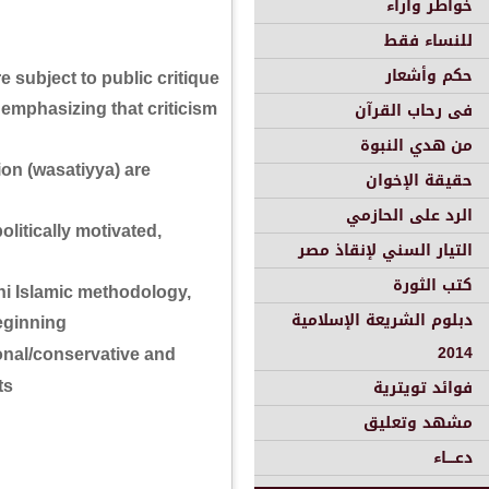
خواطر وأراء
للنساء فقط
حكم وأشعار
re subject to public critique
فى رحاب القرآن
 emphasizing that criticism
من هدي النبوة
ion (wasatiyya) are
حقيقة الإخوان
الرد على الحازمي
olitically motivated,
التيار السني لإنقاذ مصر
كتب الثورة
ni Islamic methodology,
دبلوم الشريعة الإسلامية
ginning."
2014
onal/conservative and
فوائد تويترية
s.
مشهد وتعليق
دعــــاء