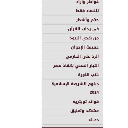
خواطر وأراء
للنساء فقط
حكم وأشعار
فى رحاب القرآن
من هدي النبوة
حقيقة الإخوان
الرد على الحازمي
التيار السني لإنقاذ مصر
كتب الثورة
دبلوم الشريعة الإسلامية
2014
فوائد تويترية
مشهد وتعليق
دعــــاء