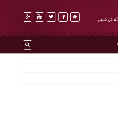
كُمْ عَنْ سَبِيلِهِ