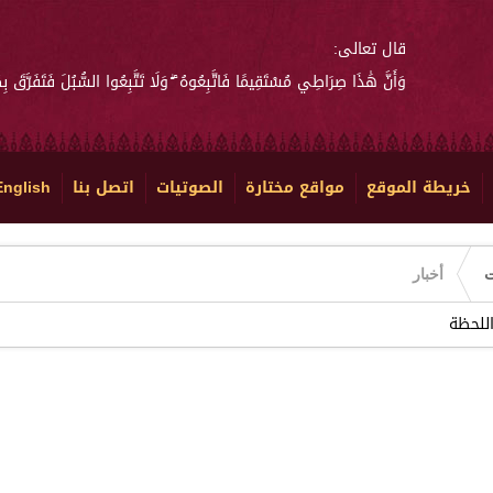
قال تعالى:
وَأَنَّ هَٰذَا صِرَاطِي مُسْتَقِيمًا فَاتَّبِعُوهُ ۖ وَلَا تَتَّبِعُوا السُّبُلَ فَتَفَرَّقَ بِ
خريطة الموقع
مواقع مختارة
الصوتيات
اتصل بنا
English
ت
أخبار
اللحظة