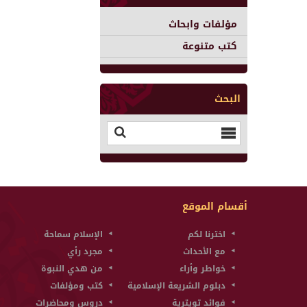
مؤلفات وابحاث
كتب متنوعة
البحث
أقسام الموقع
اخترنا لكم
الإسلام سماحة
مع الأحداث
مجرد رأي
خواطر وأراء
من هدي النبوة
دبلوم الشريعة الإسلامية
كتب ومؤلفات
فوائد تويترية
دروس ومحاضرات